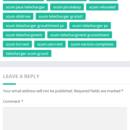
scum jeux telecharger
scum piratebay
scum reloaded
scum skidrow
scum telecharger gratuit
scum telecharger grautitment pc
scum telecharger pc
scum telechargment
scum telechargment gratuitment
scum torrent
scum utorrent
scum version completes
telecharger scum grauit
LEAVE A REPLY
Your email address will not be published.
Required fields are marked
*
Comment
*