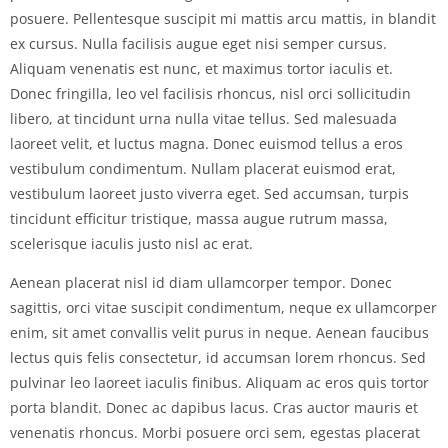
posuere. Pellentesque suscipit mi mattis arcu mattis, in blandit
ex cursus. Nulla facilisis augue eget nisi semper cursus.
Aliquam venenatis est nunc, et maximus tortor iaculis et.
Donec fringilla, leo vel facilisis rhoncus, nisl orci sollicitudin
libero, at tincidunt urna nulla vitae tellus. Sed malesuada
laoreet velit, et luctus magna. Donec euismod tellus a eros
vestibulum condimentum. Nullam placerat euismod erat,
vestibulum laoreet justo viverra eget. Sed accumsan, turpis
tincidunt efficitur tristique, massa augue rutrum massa,
scelerisque iaculis justo nisl ac erat.
Aenean placerat nisl id diam ullamcorper tempor. Donec
sagittis, orci vitae suscipit condimentum, neque ex ullamcorper
enim, sit amet convallis velit purus in neque. Aenean faucibus
lectus quis felis consectetur, id accumsan lorem rhoncus. Sed
pulvinar leo laoreet iaculis finibus. Aliquam ac eros quis tortor
porta blandit. Donec ac dapibus lacus. Cras auctor mauris et
venenatis rhoncus. Morbi posuere orci sem, egestas placerat