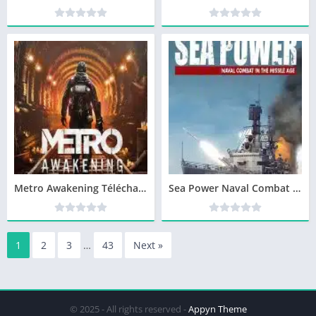
Metro Awakening Télécharger jeu PC
Sea Power Naval Combat in the Missile Age Télécharger jeu PC
1
2
3
…
43
Next »
© 2025 - All rights reserved -
Appyn Theme