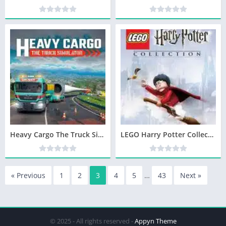
Heavy Cargo The Truck Simulator Télécharger jeu PC
LEGO Harry Potter Collection Télécharger jeu PC
« Previous
1
2
3
4
5
…
43
Next »
© 2025 - All rights reserved -
Appyn Theme