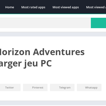
Home
Most rated apps
Most viewed apps
Most viewed 
orizon Adventures
arger jeu PC
Twitter
Pinterest
Telegram
Whatsapp