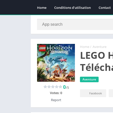
Home
Conditions d’utilisation
Contact
Home
/
Aventure
LEGO H
Téléch
Aventure
0
/5
Votes:
0
Facebook
Report