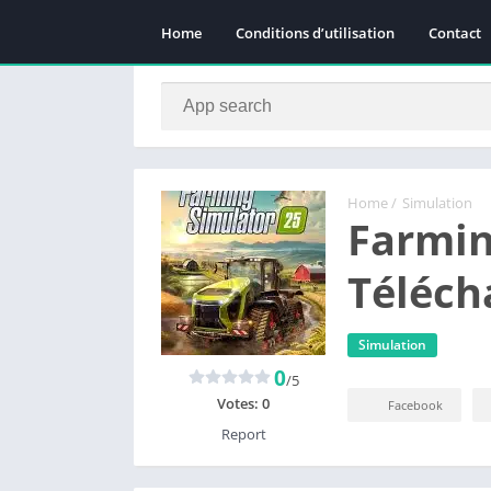
Home
Conditions d’utilisation
Contact
Home
/
Simulation
Farmin
Téléch
Simulation
0
/5
Votes:
0
Facebook
Report