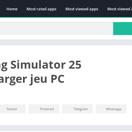
Home
Most rated apps
Most viewed apps
Most viewed 
g Simulator 25
arger jeu PC
Twitter
Pinterest
Telegram
Whatsapp