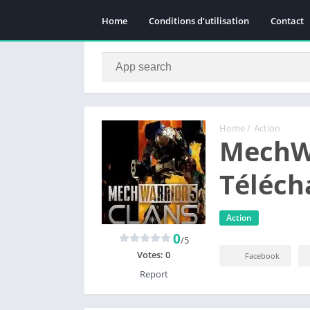
Home
Conditions d’utilisation
Contact
Home
/
Action
MechWa
Téléch
Action
0
/5
Votes:
0
Facebook
Report