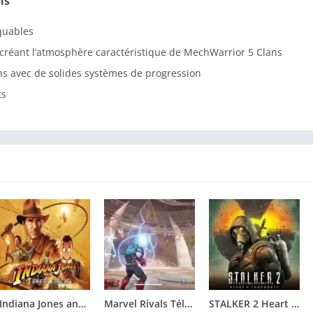
ns
quables
recréant l’atmosphère caractéristique de MechWarrior 5 Clans
hs avec de solides systèmes de progression
ts
Indiana Jones and the Great Circle Télécharger jeu PC
Marvel Rivals Télécharger jeu PC
STALKER 2 Heart of Chornobyl Télécharger jeu PC