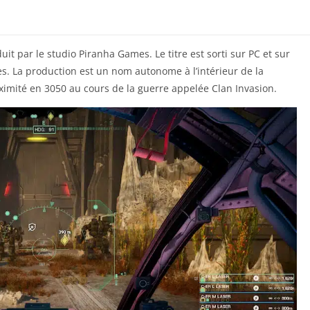
it par le studio Piranha Games. Le titre est sorti sur PC et sur
es. La production est un nom autonome à l’intérieur de la
ximité en 3050 au cours de la guerre appelée Clan Invasion.