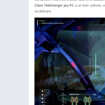
Clans Télécharger jeu PC
a un bon rythme, of
accélérant.