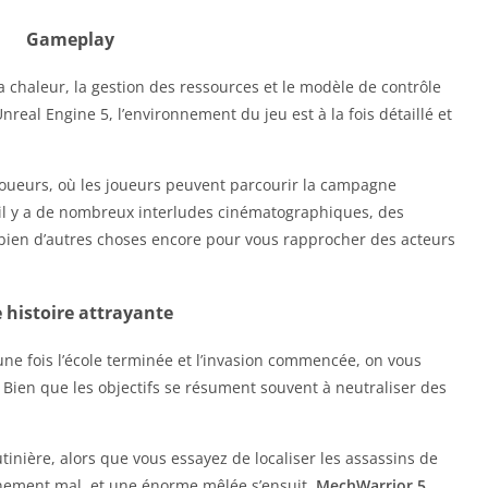
Gameplay
a chaleur, la gestion des ressources et le modèle de contrôle
real Engine 5, l’environnement du jeu est à la fois détaillé et
 joueurs, où les joueurs peuvent parcourir la campagne
, il y a de nombreux interludes cinématographiques, des
bien d’autres choses encore pour vous rapprocher des acteurs
 histoire attrayante
une fois l’école terminée et l’invasion commencée, on vous
. Bien que les objectifs se résument souvent à neutraliser des
ière, alors que vous essayez de localiser les assassins de
nement mal, et une énorme mêlée s’ensuit.
MechWarrior 5