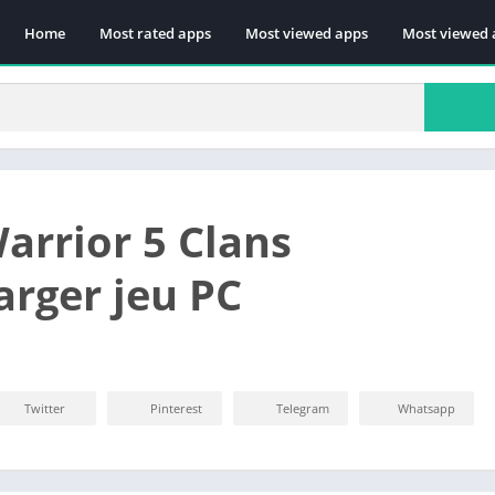
Home
Most rated apps
Most viewed apps
Most viewed 
rrior 5 Clans
arger jeu PC
Twitter
Pinterest
Telegram
Whatsapp