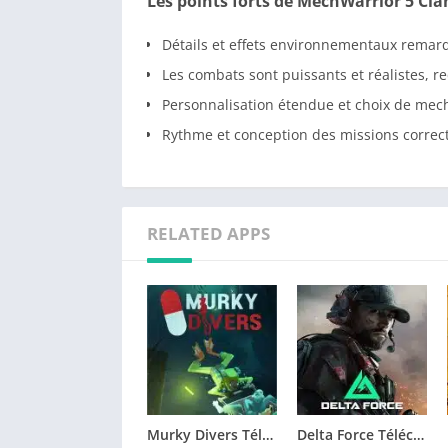
Les points forts de MechWarrior 5 Cla
Détails et effets environnementaux remar
Les combats sont puissants et réalistes, 
Personnalisation étendue et choix de mec
Rythme et conception des missions correc
RELATED APPS
Murky Divers Télécharger jeu PC
Delta Force Télécharger jeu PC