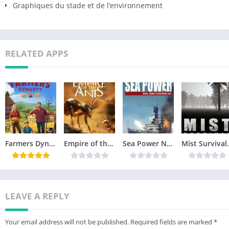
Graphiques du stade et de l’environnement
RELATED APPS
Farmers Dynasty 2 Télécharger jeu PC
Empire of the Ants Télécharger jeu PC
Sea Power Naval Combat in the Missile Age Télécharger jeu PC
Mist Surviv
LEAVE A REPLY
Your email address will not be published.
Required fields are marked
*