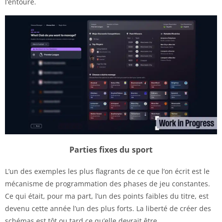
l’entoure.
Parties fixes du sport
L’un des exemples les plus flagrants de ce que l’on écrit est le
mécanisme de programmation des phases de jeu constantes.
Ce qui était, pour ma part, l’un des points faibles du titre, est
devenu cette année l’un des plus forts. La liberté de créer des
schémas est tôt ou tard ce qu’elle devrait être.