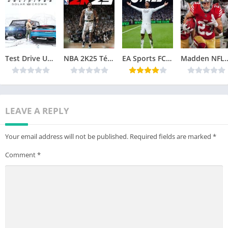
Test Drive Unlimited Solar Crown Télécharger jeu PC
NBA 2K25 Télécharger jeu PC
EA Sports FC 25 Télécharger jeu PC
Madden NFL 25 Téléch
LEAVE A REPLY
Your email address will not be published.
Required fields are marked
*
Comment
*