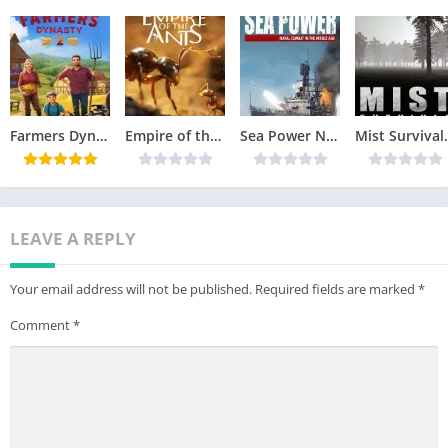
Farmers Dynasty 2 Télécharger jeu PC
Empire of the Ants Télécharger jeu PC
Sea Power Naval Combat in the Missile Age Télécharger jeu PC
Mist Surviv
LEAVE A REPLY
Your email address will not be published.
Required fields are marked
*
Comment
*