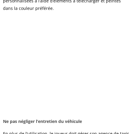
personnalisées à l’aide d’éléments à télécharger et peintes
dans la couleur préférée.
Ne pas négliger l’entretien du véhicule
En plus de l’utilisation, le joueur doit gérer son agence de taxis