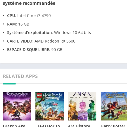
système recommandée
CPU
: Intel Core i7-4790
RAM
: 16 GB
Système d’exploitation
: Windows 10 64 bits
CARTE VIDÉO
: AMD Radeon RX 5600
ESPACE DISQUE LIBRE
: 90 GB
RELATED APPS
Dragon Age The Veilguard Télécharger jeu PC
LEGO Horizon Adventures Télécharger jeu PC
Ara History Untold Télécharger jeu PC
Harry Potter Quidditch Cham