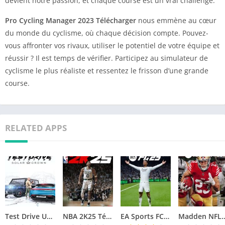
devient notre passion, et chaque course est un vrai challenge.
Pro Cycling Manager 2023 Télécharger
nous emmène au cœur
du monde du cyclisme, où chaque décision compte. Pouvez-
vous affronter vos rivaux, utiliser le potentiel de votre équipe et
réussir ? Il est temps de vérifier. Participez au simulateur de
cyclisme le plus réaliste et ressentez le frisson d’une grande
course.
RELATED APPS
Test Drive Unlimited Solar Crown Télécharger jeu PC
NBA 2K25 Télécharger jeu PC
EA Sports FC 25 Télécharger jeu PC
Madden NFL 25 Téléch