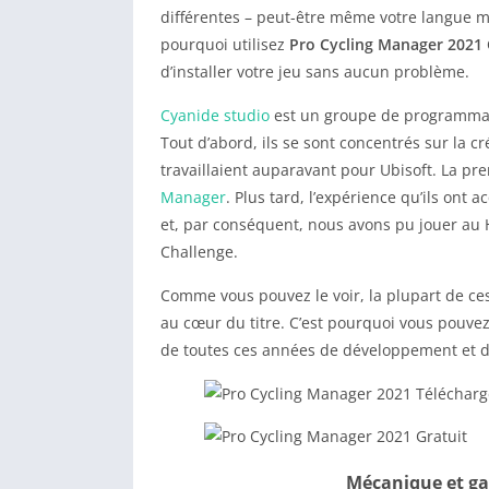
différentes – peut-être même votre langue m
pourquoi utilisez
Pro Cycling Manager 2021 
d’installer votre jeu sans aucun problème.
Cyanide studio
est un groupe de programmatio
Tout d’abord, ils se sont concentrés sur la c
travaillaient auparavant pour Ubisoft. La pre
Manager
. Plus tard, l’expérience qu’ils ont 
et, par conséquent, nous avons pu jouer au
Challenge.
Comme vous pouvez le voir, la plupart de ces
au cœur du titre. C’est pourquoi vous pouvez
de toutes ces années de développement et d
Mécanique et gam