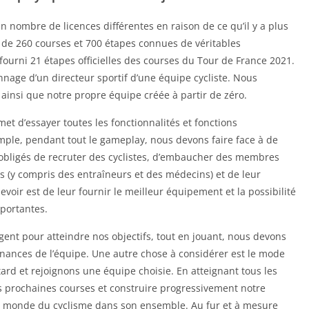
 nombre de licences différentes en raison de ce qu’il y a plus
s de 260 courses et 700 étapes connues de véritables
fourni 21 étapes officielles des courses du Tour de France 2021.
nage d’un directeur sportif d’une équipe cycliste. Nous
 ainsi que notre propre équipe créée à partir de zéro.
t d’essayer toutes les fonctionnalités et fonctions
emple, pendant tout le gameplay, nous devons faire face à de
bligés de recruter des cyclistes, d’embaucher des membres
s (y compris des entraîneurs et des médecins) et de leur
evoir est de leur fournir le meilleur équipement et la possibilité
mportantes.
gent pour atteindre nos objectifs, tout en jouant, nous devons
inances de l’équipe. Une autre chose à considérer est le mode
tard et rejoignons une équipe choisie. En atteignant tous les
s prochaines courses et construire progressivement notre
le monde du cyclisme dans son ensemble. Au fur et à mesure