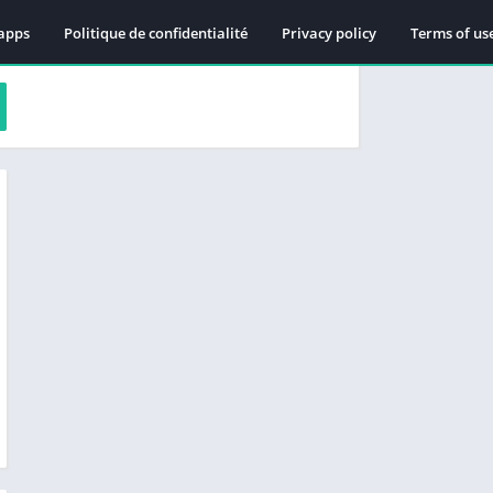
apps
Politique de confidentialité
Privacy policy
Terms of us