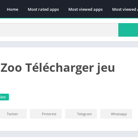
Home
Most rated apps
Most viewed apps
Most viewed 
 Zoo Télécharger jeu
tion
Twitter
Pinterest
Telegram
Whatsapp