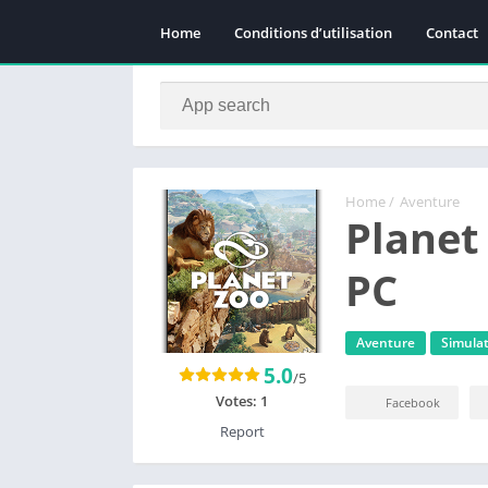
Home
Conditions d’utilisation
Contact
Home
/
Aventure
Planet
PC
Aventure
Simula
5.0
/5
Votes:
1
Facebook
Report