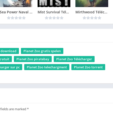
Sea Power Naval Combat in the Missile Age Télécharger jeu PC
Mist Survival Télécharger jeu PC
Mirthwood Télécharger jeu PC
o download
Planet Zoo gratis spelen
gratuit
Planet Zoo piratebay
Planet Zoo Télécharger
harger sur pc
Planet Zoo telechargment
Planet Zoo torrent
 fields are marked
*