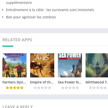
supplémentaire
Entraînement à la cible : les survivants sont immortels
Bon pour agresser les zombies
RELATED APPS
Farmers Dynasty 2 Télécharger jeu PC
Empire of the Ants Télécharger jeu PC
Sea Power Naval Combat in the Missile Age Télécharger jeu PC
Mirthwood Té
LEAVE A REPLY