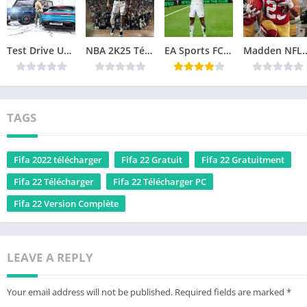
Test Drive Unlimited Solar Crown Télécharger jeu PC
NBA 2K25 Télécharger jeu PC
EA Sports FC 25 Télécharger jeu PC
Madden NFL 25 Téléch
TAGS
Fifa 2022 télécharger
Fifa 22 Gratuit
Fifa 22 Gratuitment
Fifa 22 Télécharger
Fifa 22 Télécharger PC
Fifa 22 Version Complète
LEAVE A REPLY
Your email address will not be published.
Required fields are marked
*