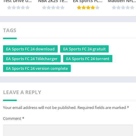
Test Drive Unlimited Solar Crown Télécharger jeu PC
NBA 2K25 Télécharger jeu PC
EA Sports FC 25 Télécharger jeu PC
Madden NFL 25 Téléch
TAGS
EA Sports FC 24 download
EA Sports FC 24 gratuit
EA Sports FC 24 Télécharger
EA Sports FC 24 torrent
EA Sports FC 24 version complete
LEAVE A REPLY
Your email address will not be published.
Required fields are marked
*
Comment
*