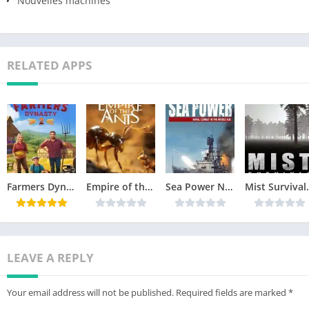
Nouvelles machines
RELATED APPS
Farmers Dynasty 2 Télécharger jeu PC
Empire of the Ants Télécharger jeu PC
Sea Power Naval Combat in the Missile Age Télécharger jeu PC
Mist Surviv
LEAVE A REPLY
Your email address will not be published.
Required fields are marked
*