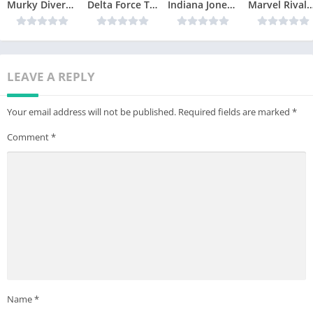
Murky Divers Télécharger jeu PC
Delta Force Télécharger jeu PC
Indiana Jones and the Great Circle Télécharger jeu PC
Marvel Rivals Télécharger 
LEAVE A REPLY
Your email address will not be published.
Required fields are marked
*
Comment
*
Name
*