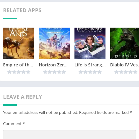
RELATED APPS
Empire of the Ants Télécharger jeu PC
Horizon Zero Dawn Remastered Télécharger jeu PC
Life is Strange Double Exposure Télécharger jeu PC
Diablo IV Vessel
LEAVE A REPLY
Your email address will not be published.
Required fields are marked
*
Comment
*