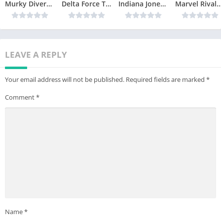
Murky Divers Télécharger jeu PC
Delta Force Télécharger jeu PC
Indiana Jones and the Great Circle Télécharger jeu PC
Marvel Rivals Télécharger 
LEAVE A REPLY
Your email address will not be published.
Required fields are marked
*
Comment
*
Name
*