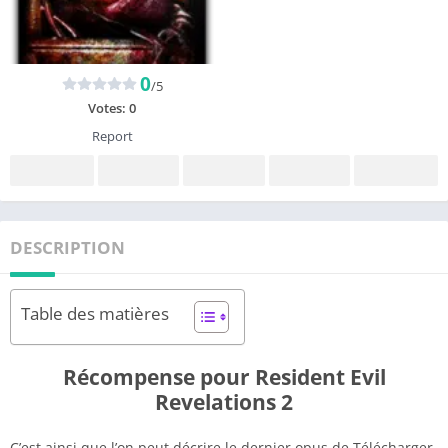
0
/5
Votes:
0
Report
DESCRIPTION
Table des matières
Récompense pour Resident Evil
Revelations 2
C’est ainsi que l’on peut décrire le dernier opus de Télécharger