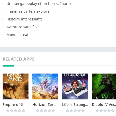
Un bon gameplay et un bon scénario
Immense carte à explorer
Histoire intéressante
Aventure sans fin
Monde créatif
RELATED APPS
Empire of the Ants Télécharger jeu PC
Horizon Zero Dawn Remastered Télécharger jeu PC
Life is Strange Double Exposure Télécharger jeu PC
Diablo IV Vessel