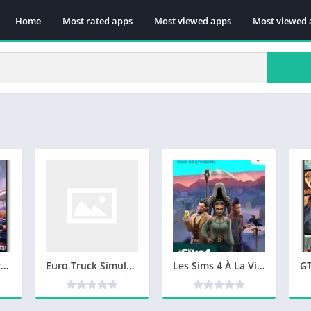
Home
Most rated apps
Most viewed apps
Most viewed 
F1 24 Télécharger jeu PC
Euro Truck Simulator 2 Vive la France Telecharger Version Complete PC
Les Sims 4 À La Vie à La Mort Télécharger jeu PC