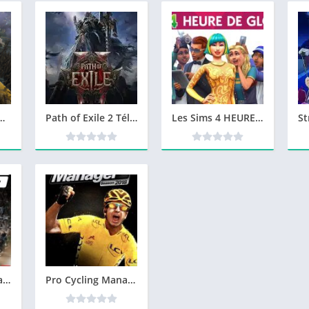
 Telecharger PC Version Complete – Torrent
Path of Exile 2 Télécharger jeu PC
Les Sims 4 HEURE DE GLOIRE Télécharger PC DLC Jeux
NBA 2K25 Télécharger jeu PC
Pro Cycling Manager 2018 Telecharger PC Gratuit Version Complete – Torrent – Revue