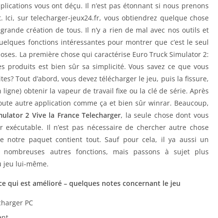
applications vous ont déçu. Il n’est pas étonnant si nous prenons
 Ici, sur telecharger-jeux24.fr, vous obtiendrez quelque chose
 grande création de tous. Il n’y a rien de mal avec nos outils et
uelques fonctions intéressantes pour montrer que c’est le seul
hoses. La première chose qui caractérise Euro Truck Simulator 2:
es produits est bien sûr sa simplicité. Vous savez ce que vous
ites? Tout d’abord, vous devez télécharger le jeu, puis la fissure,
ligne) obtenir la vapeur de travail fixe ou la clé de série. Après
toute autre application comme ça et bien sûr winrar. Beaucoup,
ulator 2 Vive la France Telecharger
, la seule chose dont vous
er exécutable. Il n’est pas nécessaire de chercher autre chose
notre paquet contient tout. Sauf pour cela, il ya aussi un
nombreuses autres fonctions, mais passons à sujet plus
u jeu lui-même.
 ce qui est amélioré – quelques notes concernant le jeu
charger PC
ent