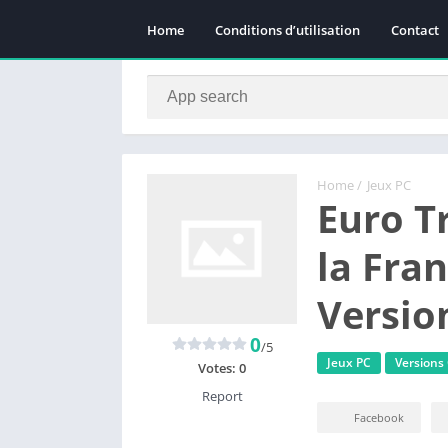
Home
Conditions d’utilisation
Contact
Home
/
Jeux PC
Euro T
la Fra
Versio
0
/5
Jeux PC
Versions
Votes:
0
Report
Facebook