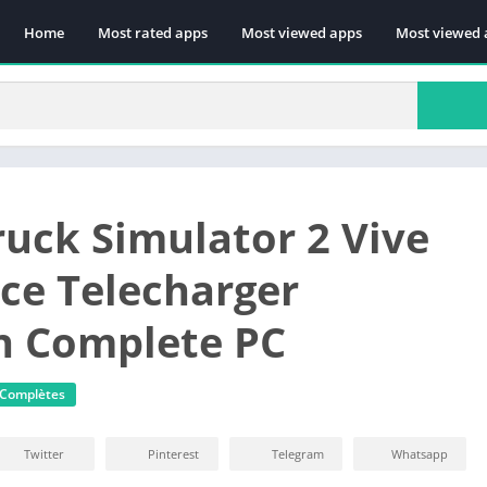
Home
Most rated apps
Most viewed apps
Most viewed 
ruck Simulator 2 Vive
nce Telecharger
n Complete PC
 Complètes
Twitter
Pinterest
Telegram
Whatsapp