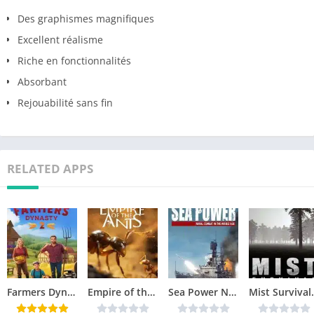
Des graphismes magnifiques
Excellent réalisme
Riche en fonctionnalités
Absorbant
Rejouabilité sans fin
RELATED APPS
Farmers Dynasty 2 Télécharger jeu PC
Empire of the Ants Télécharger jeu PC
Sea Power Naval Combat in the Missile Age Télécharger jeu PC
Mist Surviv