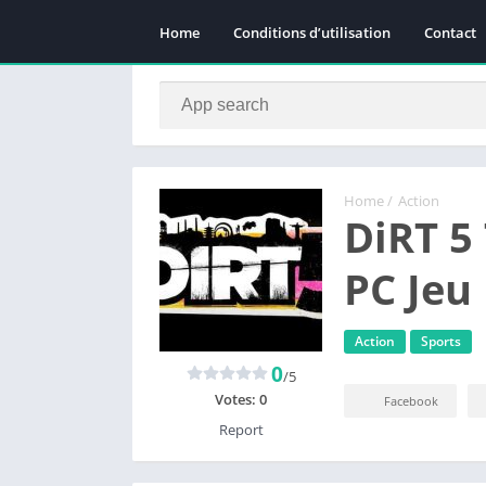
Home
Conditions d’utilisation
Contact
Home
/
Action
DiRT 5
PC Jeu
Action
Sports
0
/5
Votes:
0
Facebook
Report