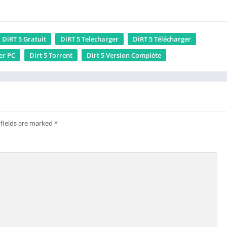
DiRT 5 Gratuit
DiRT 5 Telecharger
DiRT 5 Télécharger
er PC
Dirt 5 Torrent
Dirt 5 Version Complète
 fields are marked
*