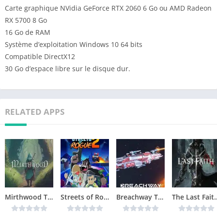
Carte graphique NVidia GeForce RTX 2060 6 Go ou AMD Radeon
RX 5700 8 Go
16 Go de RAM
Système d’exploitation Windows 10 64 bits
Compatible DirectX12
30 Go d’espace libre sur le disque dur.
RELATED APPS
Mirthwood Télécharger jeu PC
Streets of Rogue 2 Télécharger jeu PC
Breachway Télécharger jeu PC
The Last Faith Tél