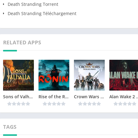
Death Stranding Torrent
Death Stranding Téléchargement
RELATED APPS
Sons of Valhalla Version Complète jeu pour PC
Rise of the Ronin Version Complète jeu pour PC
Crown Wars The Black Prince Version Complète jeu pour PC
Alan Wake 2 Téléchar
TAGS