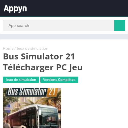
Home
/
Jeux de simulation
Bus Simulator 21
Télécharger PC Jeu
Jeux de simulation
Versions Complètes