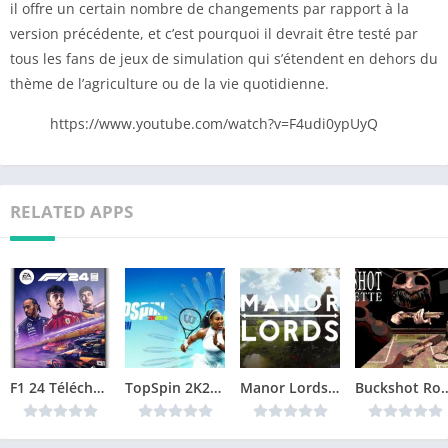
il offre un certain nombre de changements par rapport à la
version précédente, et c’est pourquoi il devrait être testé par
tous les fans de jeux de simulation qui s’étendent en dehors du
thème de l’agriculture ou de la vie quotidienne.
https://www.youtube.com/watch?v=F4udi0ypUyQ
RELATED APPS
F1 24 Télécharger jeu PC
TopSpin 2K25 pour PC
Manor Lords Version Complète jeu pour PC
Buckshot Roulette Version Com