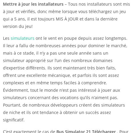
Mettre à jour les installateurs
– Tous nos installateurs sont mis
à jour et vérifiés, donc même lorsque vous téléchargez un jeu
qui a 5 ans, il est toujours MIS À JOUR et dans la dernière
version du jeu!
Les
simulateurs
ont le vent en poupe depuis assez longtemps.
Il leur a fallu de nombreuses années pour dominer le marché,
mais à ce stade, il n’y a pas une seule année sans un
simulateur approprié sur l’un des nombreux domaines
d’expertise différents. Ils sont maintenant très bien faits,
offrent une excellente mécanique, et parfois ils sont assez
complexes et en même temps faciles à comprendre.
Évidemment, tout le monde n’est pas intéressé à jouer aux
simulateurs concernant des vocations qu’ils n’aiment pas.
Pourtant, de nombreux développeurs créent des simulateurs
de niche et ils ont tendance à obtenir un succès assez
significatif.
C’est exactement le cas de
Bus Simulator 21 Télécharger
. Pour