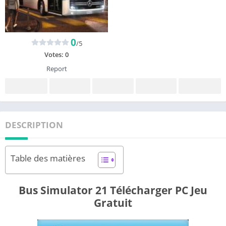
0
/5
Votes:
0
Report
DESCRIPTION
Table des matières
Bus Simulator 21 Télécharger PC Jeu
Gratuit