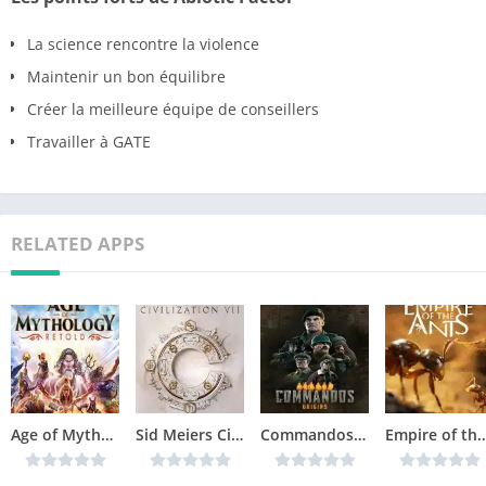
La science rencontre la violence
Maintenir un bon équilibre
Créer la meilleure équipe de conseillers
Travailler à GATE
RELATED APPS
Age of Mythology Retold Télécharger jeu PC
Sid Meiers Civilization VII Télécharger jeu PC
Commandos Origins Télécharger jeu PC
Empire of the Ants Télécha