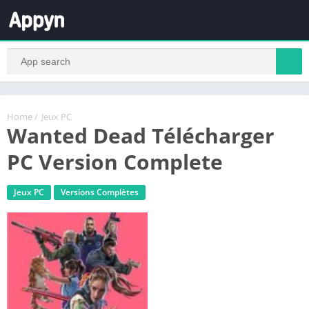
Home
/
Jeux PC
Wanted Dead Télécharger
PC Version Complete
Jeux PC
Versions Complètes