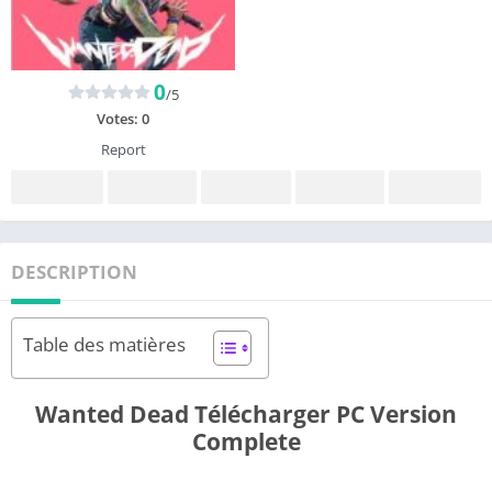
0
/5
Votes:
0
Report
DESCRIPTION
Table des matières
Wanted Dead Télécharger PC Version
Complete