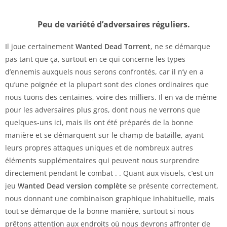
Peu de variété d’adversaires réguliers.
Il joue certainement
Wanted Dead Torrent
, ne se démarque
pas tant que ça, surtout en ce qui concerne les types
d’ennemis auxquels nous serons confrontés, car il n’y en a
qu’une poignée et la plupart sont des clones ordinaires que
nous tuons des centaines, voire des milliers. Il en va de même
pour les adversaires plus gros, dont nous ne verrons que
quelques-uns ici, mais ils ont été préparés de la bonne
manière et se démarquent sur le champ de bataille, ayant
leurs propres attaques uniques et de nombreux autres
éléments supplémentaires qui peuvent nous surprendre
directement pendant le combat . . Quant aux visuels, c’est un
jeu
Wanted Dead version complète
se présente correctement,
nous donnant une combinaison graphique inhabituelle, mais
tout se démarque de la bonne manière, surtout si nous
prêtons attention aux endroits où nous devrons affronter de