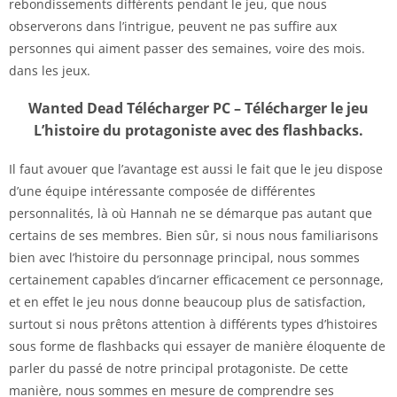
rebondissements différents pendant le jeu, que nous
observerons dans l’intrigue, peuvent ne pas suffire aux
personnes qui aiment passer des semaines, voire des mois.
dans les jeux.
Wanted Dead Télécharger PC – Télécharger le jeu
L’histoire du protagoniste avec des flashbacks.
Il faut avouer que l’avantage est aussi le fait que le jeu dispose
d’une équipe intéressante composée de différentes
personnalités, là où Hannah ne se démarque pas autant que
certains de ses membres. Bien sûr, si nous nous familiarisons
bien avec l’histoire du personnage principal, nous sommes
certainement capables d’incarner efficacement ce personnage,
et en effet le jeu nous donne beaucoup plus de satisfaction,
surtout si nous prêtons attention à différents types d’histoires
sous forme de flashbacks qui essayer de manière éloquente de
parler du passé de notre principal protagoniste. De cette
manière, nous sommes en mesure de comprendre ses