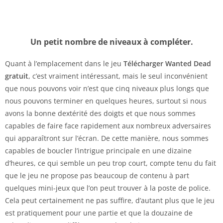
Un petit nombre de niveaux à compléter.
Quant à l’emplacement dans le jeu
Télécharger Wanted Dead
gratuit
, c’est vraiment intéressant, mais le seul inconvénient
que nous pouvons voir n’est que cinq niveaux plus longs que
nous pouvons terminer en quelques heures, surtout si nous
avons la bonne dextérité des doigts et que nous sommes
capables de faire face rapidement aux nombreux adversaires
qui apparaîtront sur l’écran. De cette manière, nous sommes
capables de boucler l’intrigue principale en une dizaine
d’heures, ce qui semble un peu trop court, compte tenu du fait
que le jeu ne propose pas beaucoup de contenu à part
quelques mini-jeux que l’on peut trouver à la poste de police.
Cela peut certainement ne pas suffire, d’autant plus que le jeu
est pratiquement pour une partie et que la douzaine de