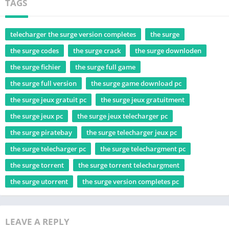
TAGS
telecharger the surge version completes
the surge
the surge codes
the surge crack
the surge downloden
the surge fichier
the surge full game
the surge full version
the surge game download pc
the surge jeux gratuit pc
the surge jeux gratuitment
the surge jeux pc
the surge jeux telecharger pc
the surge piratebay
the surge telecharger jeux pc
the surge telecharger pc
the surge telechargment pc
the surge torrent
the surge torrent telechargment
the surge utorrent
the surge version completes pc
LEAVE A REPLY