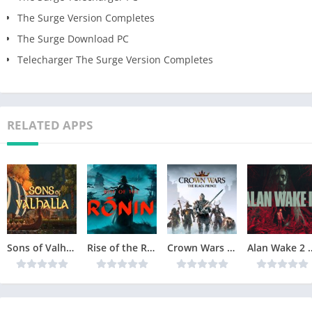
The Surge Version Completes
The Surge Download PC
Telecharger The Surge Version Completes
RELATED APPS
Sons of Valhalla Version Complète jeu pour PC
Rise of the Ronin Version Complète jeu pour PC
Crown Wars The Black Prince Version Complète jeu pour PC
Alan Wake 2 Téléchar