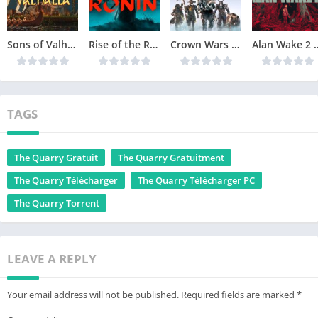
Sons of Valhalla Version Complète jeu pour PC
Rise of the Ronin Version Complète jeu pour PC
Crown Wars The Black Prince Version Complète jeu pour PC
Alan Wake 2 Téléchar
TAGS
The Quarry Gratuit
The Quarry Gratuitment
The Quarry Télécharger
The Quarry Télécharger PC
The Quarry Torrent
LEAVE A REPLY
Your email address will not be published.
Required fields are marked
*