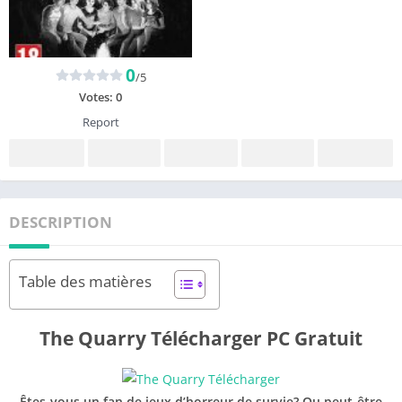
0
/5
Votes:
0
Report
DESCRIPTION
Table des matières
The Quarry Télécharger PC Gratuit
Êtes-vous un fan de jeux d’horreur de survie? Ou peut-être