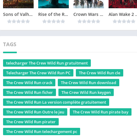
Sons of Valhalla Version Complète jeu pour PC
Rise of the Ronin Version Complète jeu pour PC
Crown Wars The Black Prince Version Complète jeu pour PC
Alan Wake 2 Téléchar
TAGS
telecharger The Crew Wild Run gratuitment
Telecharger The Crew Wild Run PC
The Crew Wild Run cle
The Crew Wild Run crack
The Crew Wild Run download
The Crew Wild Run ficher
The Crew Wild Run keygen
The Crew Wild Run La version complète gratuitement
The Crew Wild Run Outre le jeu
The Crew Wild Run pirate bay
The Crew Wild Run pirater
The Crew Wild Run telechargement pc