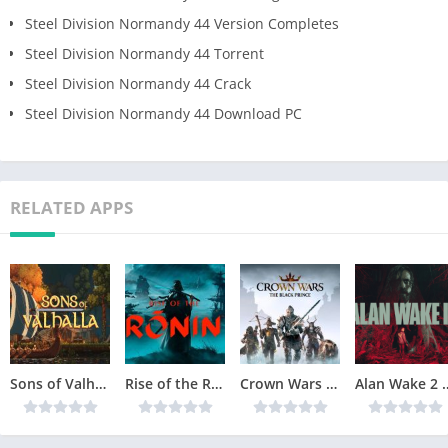
Steel Division Normandy 44 Version Completes
Steel Division Normandy 44 Torrent
Steel Division Normandy 44 Crack
Steel Division Normandy 44 Download PC
RELATED APPS
Sons of Valhalla Version Complète jeu pour PC
Rise of the Ronin Version Complète jeu pour PC
Crown Wars The Black Prince Version Complète jeu pour PC
Alan Wake 2 Téléchar