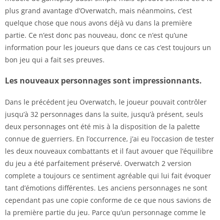
plus grand avantage d’Overwatch, mais néanmoins, c’est
quelque chose que nous avons déjà vu dans la première
partie. Ce n’est donc pas nouveau, donc ce n’est qu’une
information pour les joueurs que dans ce cas c’est toujours un
bon jeu qui a fait ses preuves.
Les nouveaux personnages sont impressionnants.
Dans le précédent jeu Overwatch, le joueur pouvait contrôler
jusqu’à 32 personnages dans la suite, jusqu’à présent, seuls
deux personnages ont été mis à la disposition de la palette
connue de guerriers. En l’occurrence, j’ai eu l’occasion de tester
les deux nouveaux combattants et il faut avouer que l’équilibre
du jeu a été parfaitement préservé. Overwatch 2 version
complete a toujours ce sentiment agréable qui lui fait évoquer
tant d’émotions différentes. Les anciens personnages ne sont
cependant pas une copie conforme de ce que nous savions de
la première partie du jeu. Parce qu’un personnage comme le