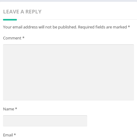
LEAVE A REPLY
Your email address will not be published.
Required fields are marked
*
Comment
*
Name
*
Email
*