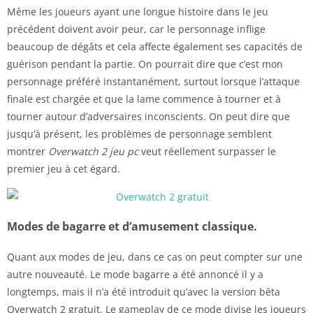
Même les joueurs ayant une longue histoire dans le jeu
précédent doivent avoir peur, car le personnage inflige
beaucoup de dégâts et cela affecte également ses capacités de
guérison pendant la partie. On pourrait dire que c’est mon
personnage préféré instantanément, surtout lorsque l’attaque
finale est chargée et que la lame commence à tourner et à
tourner autour d’adversaires inconscients. On peut dire que
jusqu’à présent, les problèmes de personnage semblent
montrer
Overwatch 2 jeu pc
veut réellement surpasser le
premier jeu à cet égard.
Modes de bagarre et d’amusement classique.
Quant aux modes de jeu, dans ce cas on peut compter sur une
autre nouveauté. Le mode bagarre a été annoncé il y a
longtemps, mais il n’a été introduit qu’avec la version bêta
Overwatch 2 gratuit. Le gameplay de ce mode divise les joueurs