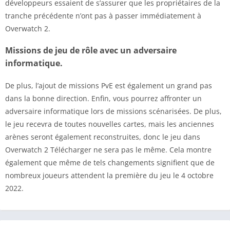
développeurs essaient de s’assurer que les propriétaires de la
tranche précédente n’ont pas à passer immédiatement à
Overwatch 2.
Missions de jeu de rôle avec un adversaire
informatique.
De plus, l’ajout de missions PvE est également un grand pas
dans la bonne direction. Enfin, vous pourrez affronter un
adversaire informatique lors de missions scénarisées. De plus,
le jeu recevra de toutes nouvelles cartes, mais les anciennes
arènes seront également reconstruites, donc le jeu dans
Overwatch 2 Télécharger ne sera pas le même. Cela montre
également que même de tels changements signifient que de
nombreux joueurs attendent la première du jeu le 4 octobre
2022.