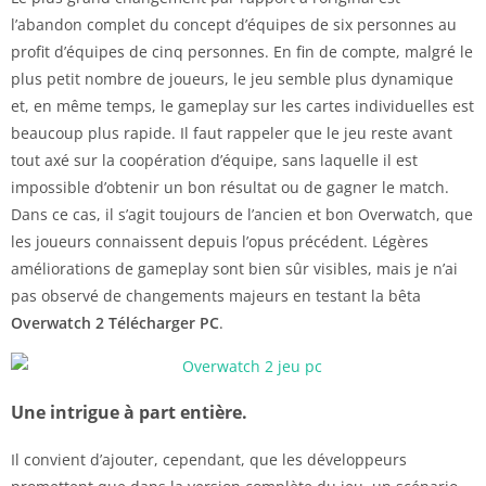
l’abandon complet du concept d’équipes de six personnes au
profit d’équipes de cinq personnes. En fin de compte, malgré le
plus petit nombre de joueurs, le jeu semble plus dynamique
et, en même temps, le gameplay sur les cartes individuelles est
beaucoup plus rapide. Il faut rappeler que le jeu reste avant
tout axé sur la coopération d’équipe, sans laquelle il est
impossible d’obtenir un bon résultat ou de gagner le match.
Dans ce cas, il s’agit toujours de l’ancien et bon Overwatch, que
les joueurs connaissent depuis l’opus précédent. Légères
améliorations de gameplay sont bien sûr visibles, mais je n’ai
pas observé de changements majeurs en testant la bêta
Overwatch 2 Télécharger PC
.
Une intrigue à part entière.
Il convient d’ajouter, cependant, que les développeurs