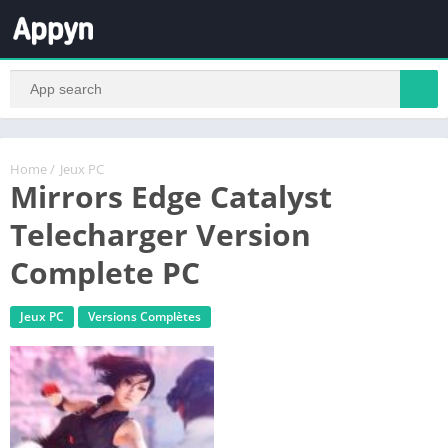
Home
/
Jeux PC
Mirrors Edge Catalyst
Telecharger Version
Complete PC
Jeux PC
Versions Complètes