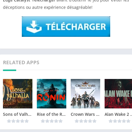
déceptions ou autre expérience désagréable!
RELATED APPS
Sons of Valhalla Version Complète jeu pour PC
Rise of the Ronin Version Complète jeu pour PC
Crown Wars The Black Prince Version Complète jeu pour PC
Alan Wake 2 Téléchar