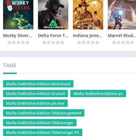
Murky Divers Télécharger jeu PC
Delta Force Télécharger jeu PC
Indiana Jones and the Great Circle Télécharger jeu PC
Marvel Rivals Télécharger 
TAGS
Mafia Definitive Edition download
Mafia Definitive Edition Gratuit
Mafia Definitive Edition pc
Mafia Definitive Edition pirater
Mafia Definitive Edition Téléchargement
Mafia Definitive Edition Télécharger
Mafia Definitive Edition Télécharger PC