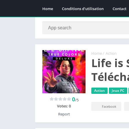
Home
Conditions d’utilisation
Contact
Home
/
Action
Life is
Téléch
Action
Jeux PC
0
/5
Votes:
0
Facebook
Report