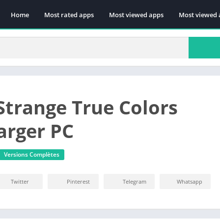
Home
Most rated apps
Most viewed apps
Most viewed 
 Strange True Colors
arger PC
Versions Complètes
Twitter
Pinterest
Telegram
Whatsapp