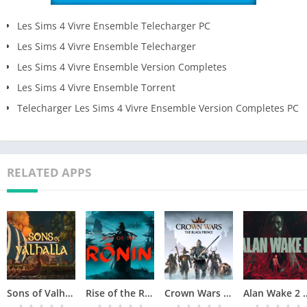
Les Sims 4 Vivre Ensemble Telecharger PC
Les Sims 4 Vivre Ensemble Telecharger
Les Sims 4 Vivre Ensemble Version Completes
Les Sims 4 Vivre Ensemble Torrent
Telecharger Les Sims 4 Vivre Ensemble Version Completes PC
RELATED APPS
Sons of Valhalla Version Complète jeu pour PC
Rise of the Ronin Version Complète jeu pour PC
Crown Wars The Black Prince Version Complète jeu pour PC
Alan Wake 2 Téléchar