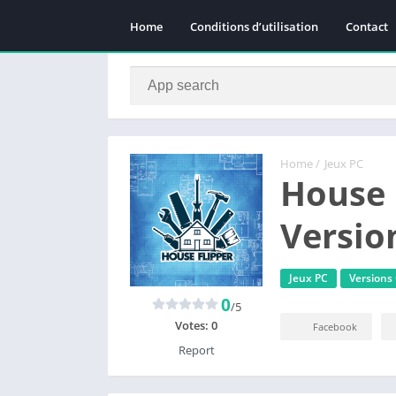
Home
Conditions d’utilisation
Contact
Home
/
Jeux PC
House 
Versio
Jeux PC
Versions
0
/5
Votes:
0
Facebook
Report