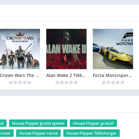
Crown Wars The Black Prince Version Complète jeu pour PC
Alan Wake 2 Télécharger Gratuit Jeu PC
Forza Motorsport 8 Télécharger PC Gratuit
ad
House Flipper gratis spelen
House Flipper gratuit
irater
House Flipper revue
House Flipper Télécharger