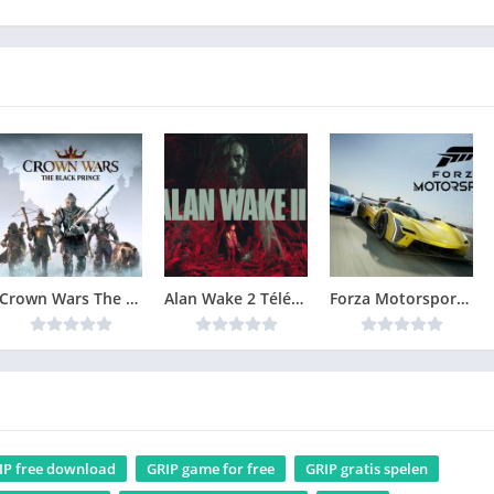
Crown Wars The Black Prince Version Complète jeu pour PC
Alan Wake 2 Télécharger Gratuit Jeu PC
Forza Motorsport 8 Télécharger PC Gratuit
IP free download
GRIP game for free
GRIP gratis spelen