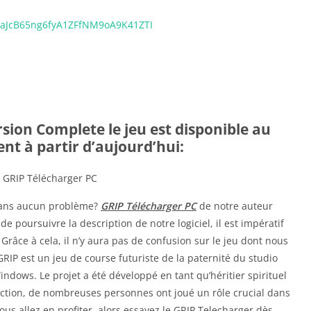
aJcB65ng6fyA1ZFfNM9oA9K41ZTI
sion Complete le jeu est disponible au
nt à partir d’aujourd’hui:
sans aucun problème?
GRIP Télécharger PC
de notre auteur
e poursuivre la description de notre logiciel, il est impératif
Grâce à cela, il n’y aura pas de confusion sur le jeu dont nous
 GRIP est un jeu de course futuriste de la paternité du studio
ndows. Le projet a été développé en tant qu’héritier spirituel
uction, de nombreuses personnes ont joué un rôle crucial dans
ous allez en profiter, alors essayez le GRIP Telecharger dès