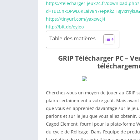
https://telecharger-jeux24.fr/download.php?
d=TuLCnkQPwL6KLaiV8h7FFpKkZH8JVxrrykBG
https://tinyurl.com/yaxewcj4
http://bit.do/eyjeo
Table des matières
GRIP Télécharger PC – Ver
téléchargeme
Cherchez-vous un moyen de jouer au GRIP 
plaira certainement à votre goût. Mais avant d
que vous en appreniez davantage sur le jeu. 
parlons et sur le jeu que vous allez obtenir.
Caged Element, fourni pour la plate-forme Wi
du cycle de Rollcage. Dans l’équipe de prod
la création de cette série. Nous savons que v