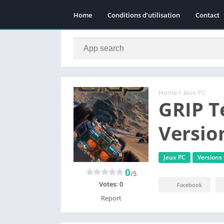
Home
Conditions d’utilisation
Contact
Home
/
Jeux PC
GRIP T
Versio
Jeux PC
Versions
0
/5
Votes:
0
Facebook
Report