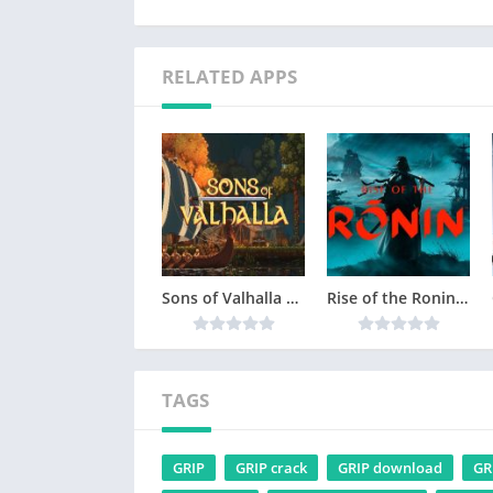
RELATED APPS
Sons of Valhalla Version Complète jeu pour PC
Rise of the Ronin Version Complète jeu pour PC
TAGS
GRIP
GRIP crack
GRIP download
GR