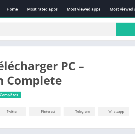
Home
Most rated apps
Most viewed apps
Most viewed 
élécharger PC –
n Complete
 Complètes
Twitter
Pinterest
Telegram
Whatsapp