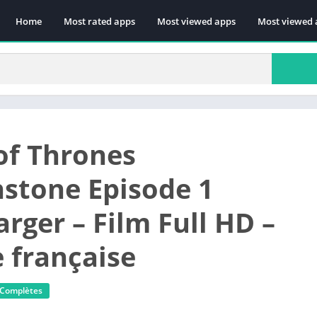
Home
Most rated apps
Most viewed apps
Most viewed 
f Thrones
stone Episode 1
rger – Film Full HD –
 française
 Complètes