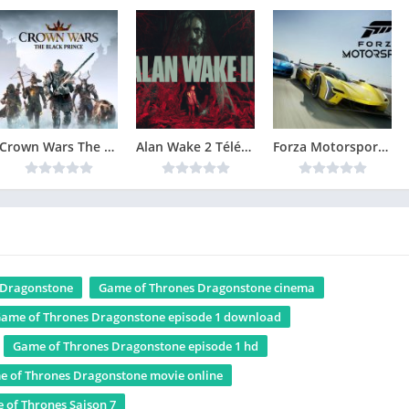
Crown Wars The Black Prince Version Complète jeu pour PC
Alan Wake 2 Télécharger Gratuit Jeu PC
Forza Motorsport 8 Télécharger PC Gratuit
 Dragonstone
Game of Thrones Dragonstone cinema
ame of Thrones Dragonstone episode 1 download
Game of Thrones Dragonstone episode 1 hd
 of Thrones Dragonstone movie online
 of Thrones Saison 7