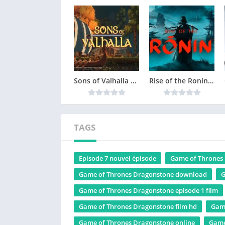
Sons of Valhalla Version Complète jeu pour PC
Rise of the Ronin Version Complète jeu pour PC
TAGS
Episode 7 nouvel épisode
Game of Thrones
Game of Thrones Dragonstone download
G
Game of Thrones Dragonstone episode 1 film
Game of Thrones Dragonstone film hd
Game
Game of Thrones Dragonstone online
Game