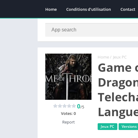
Home
Conditions d’utilisation
Contact
Home
/
Jeux PC
Game o
Dragon
Telecha
0
Langue
/5
Votes:
0
Report
Jeux PC
Versions