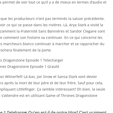
s permet de voir tout ce qu’il y a de mieux en termes d’audio et
 que les producteurs n’ont pas terminés la saison précédente.
r ce qui se passe dans les rivières. Là, Arya Stark a visité la
 comment la Fraternité Sans Bannières et Sandor Clegane sont
re comment son histoire va continuer. En ce qui concerne les
s marcheurs blancs continuer à marcher et se rapprocher du
ochera finalement de la porte.
ez Witnerfell! Là-bas, Jon Snow et Sansa Stark vont devoir
is après la mort de leur père et de leur frère. Sauf pour cela,
pliquant Littlefinger. Ça semble intéressant? Eh bien, la seule
oi s’attendre est en utilisant Game of Thrones Dragonstone
e 1 Teleharge
r Qu’en est-il de notre titre? C’est vraiment