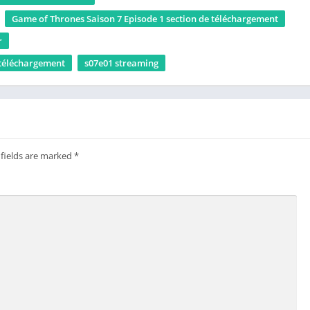
Game of Thrones Saison 7 Episode 1 section de téléchargement
r
 téléchargement
s07e01 streaming
 fields are marked
*