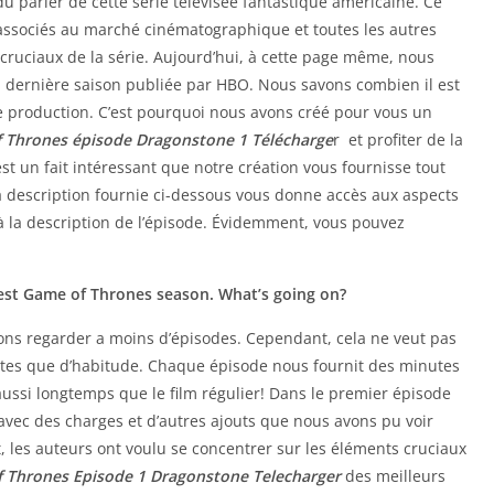
 parler de cette série télévisée fantastique américaine. Ce
 associés au marché cinématographique et toutes les autres
ruciaux de la série. Aujourd’hui, à cette page même, nous
a dernière saison publiée par HBO. Nous savons combien il est
tte production. C’est pourquoi nous avons créé pour vous un
 Thrones épisode Dragonstone 1 Télécharge
r et profiter de la
est un fait intéressant que notre création vous fournisse tout
a description fournie ci-dessous vous donne accès aux aspects
’à la description de l’épisode. Évidemment, vous pouvez
atest Game of Thrones season. What’s going on?
ons regarder a moins d’épisodes. Cependant, cela ne veut pas
utes que d’habitude. Chaque épisode nous fournit des minutes
ussi longtemps que le film régulier! Dans le premier épisode
avec des charges et d’autres ajouts que nous avons pu voir
 les auteurs ont voulu se concentrer sur les éléments cruciaux
 Thrones Episode 1 Dragonstone Telecharger
des meilleurs