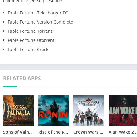
comment ce jeu se présente!
Fable Fortune Telecharger PC
Fable Fortune Version Complete
Fable Fortune Torrent
Fable Fortune Utorrent
Fable Fortune Crack
RELATED APPS
Sons of Valhalla Version Complète jeu pour PC
Rise of the Ronin Version Complète jeu pour PC
Crown Wars The Black Prince Version Complète jeu pour PC
Alan Wake 2 Téléchar