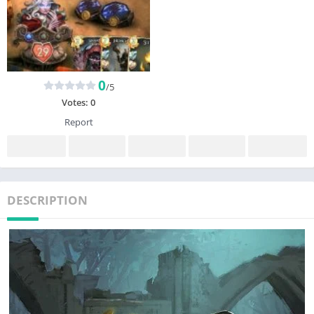
0
/5
Votes:
0
Report
DESCRIPTION