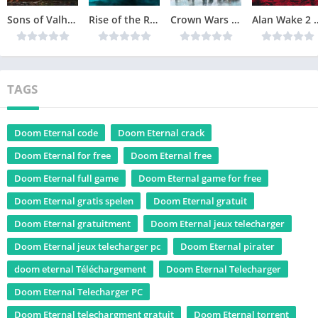
Sons of Valhalla Version Complète jeu pour PC
Rise of the Ronin Version Complète jeu pour PC
Crown Wars The Black Prince Version Complète jeu pour PC
Alan Wake 2 Téléchar
TAGS
Doom Eternal code
Doom Eternal crack
Doom Eternal for free
Doom Eternal free
Doom Eternal full game
Doom Eternal game for free
Doom Eternal gratis spelen
Doom Eternal gratuit
Doom Eternal gratuitment
Doom Eternal jeux telecharger
Doom Eternal jeux telecharger pc
Doom Eternal pirater
doom eternal Téléchargement
Doom Eternal Telecharger
Doom Eternal Telecharger PC
Doom Eternal telechargment gratuit
Doom Eternal torrent