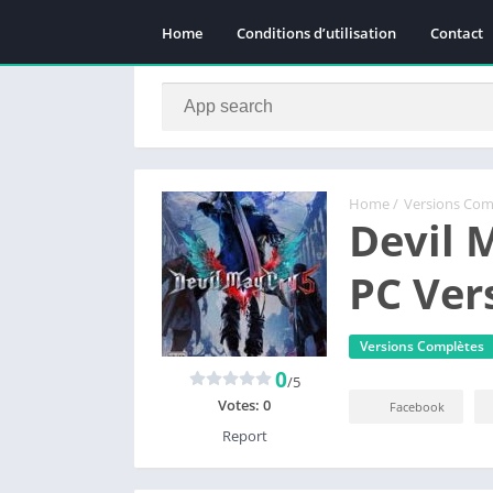
Home
Conditions d’utilisation
Contact
Home
/
Versions Com
Devil 
PC Ver
Versions Complètes
0
/5
Votes:
0
Facebook
Report