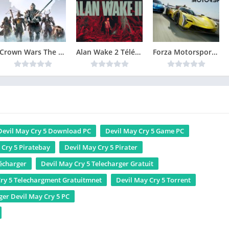
Crown Wars The Black Prince Version Complète jeu pour PC
Alan Wake 2 Télécharger Gratuit Jeu PC
Forza Motorsport 8 Télécharger PC Gratuit
Devil May Cry 5 Download PC
Devil May Cry 5 Game PC
 Cry 5 Piratebay
Devil May Cry 5 Pirater
lécharger
Devil May Cry 5 Telecharger Gratuit
Cry 5 Telechargment Gratuitmnet
Devil May Cry 5 Torrent
ger Devil May Cry 5 PC