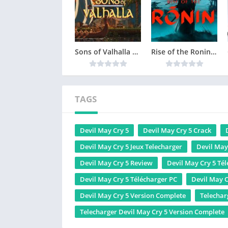
Sons of Valhalla Version Complète jeu pour PC
Rise of the Ronin Version Complète jeu pour PC
TAGS
Devil May Cry 5
Devil May Cry 5 Crack
Devil May Cry 5 Jeux Telecharger
Devil May
Devil May Cry 5 Review
Devil May Cry 5 Té
Devil May Cry 5 Télécharger PC
Devil May 
Devil May Cry 5 Version Complete
Telechar
Telecharger Devil May Cry 5 Version Complete