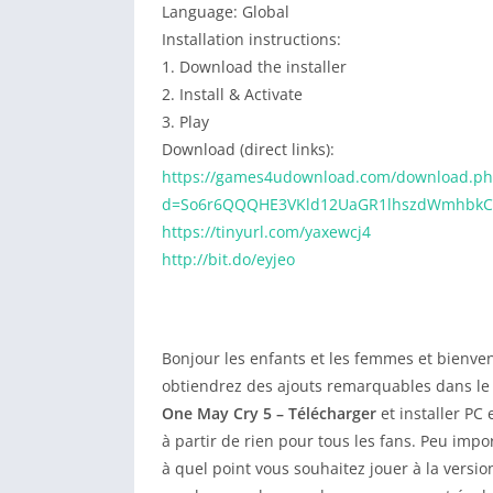
Language: Global
Installation instructions:
1. Download the installer
2. Install & Activate
3. Play
Download (direct links):
https://games4udownload.com/download.ph
d=So6r6QQQHE3VKld12UaGR1lhszdWmhbkCG
https://tinyurl.com/yaxewcj4
http://bit.do/eyjeo
Bonjour les enfants et les femmes et bienvenu
obtiendrez des ajouts remarquables dans le 
One May Cry 5 – Télécharger
et installer PC
à partir de rien pour tous les fans. Peu impo
à quel point vous souhaitez jouer à la versi