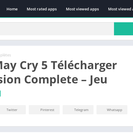
Home
Most rated apps
Most viewed apps
Most viewed 
plètes
May Cry 5 Télécharger
sion Complete – Jeu
Twitter
Pinterest
Telegram
Whatsapp