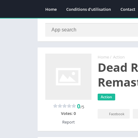
Home
Conditions d’utilisation
Contact
Home
/
Action
Dead R
Remast
Action
0
/5
Votes:
0
Facebook
Report