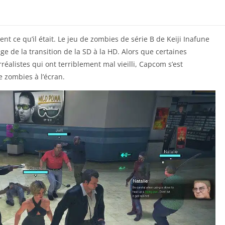
t ce qu’il était. Le jeu de zombies de série B de Keiji Inafune
ge de la transition de la SD à la HD. Alors que certaines
éalistes qui ont terriblement mal vieilli, Capcom s’est
 zombies à l’écran.