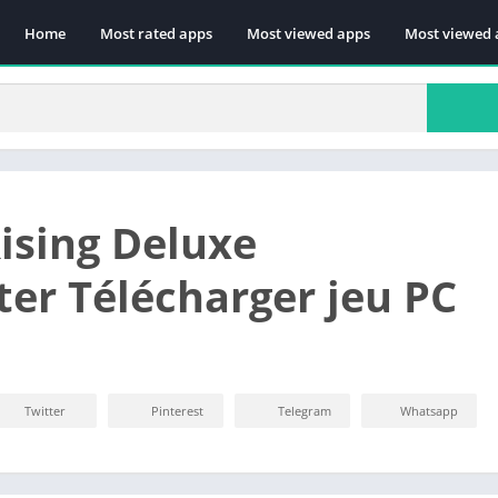
Home
Most rated apps
Most viewed apps
Most viewed 
ising Deluxe
er Télécharger jeu PC
Twitter
Pinterest
Telegram
Whatsapp