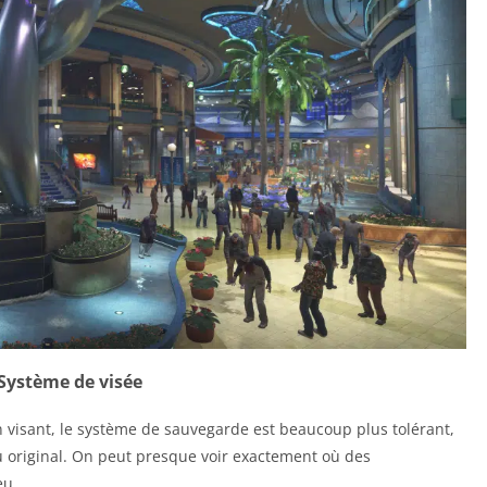
Système de visée
n visant, le système de sauvegarde est beaucoup plus tolérant,
 original. On peut presque voir exactement où des
eu.