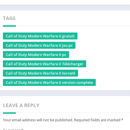
TAGS
Call of Duty Modern Warfare II gratuit
Call of Duty Modern Warfare II jeu pc
Call of Duty Modern Warfare II pc
Call of Duty Modern Warfare II Télécharger
Call of Duty Modern Warfare II torrent
Call of Duty Modern Warfare II version complete
LEAVE A REPLY
Your email address will not be published.
Required fields are marked
*