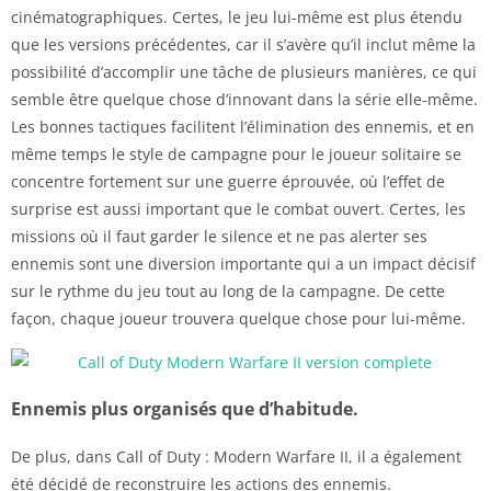
cinématographiques. Certes, le jeu lui-même est plus étendu
que les versions précédentes, car il s’avère qu’il inclut même la
possibilité d’accomplir une tâche de plusieurs manières, ce qui
semble être quelque chose d’innovant dans la série elle-même.
Les bonnes tactiques facilitent l’élimination des ennemis, et en
même temps le style de campagne pour le joueur solitaire se
concentre fortement sur une guerre éprouvée, où l’effet de
surprise est aussi important que le combat ouvert. Certes, les
missions où il faut garder le silence et ne pas alerter ses
ennemis sont une diversion importante qui a un impact décisif
sur le rythme du jeu tout au long de la campagne. De cette
façon, chaque joueur trouvera quelque chose pour lui-même.
Ennemis plus organisés que d’habitude.
De plus, dans Call of Duty : Modern Warfare II, il a également
été décidé de reconstruire les actions des ennemis.