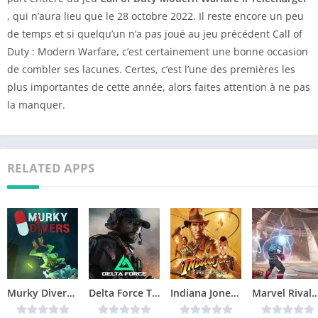
, qui n’aura lieu que le 28 octobre 2022. Il reste encore un peu
de temps et si quelqu’un n’a pas joué au jeu précédent Call of
Duty : Modern Warfare, c’est certainement une bonne occasion
de combler ses lacunes. Certes, c’est l’une des premières les
plus importantes de cette année, alors faites attention à ne pas
la manquer.
RELATED APPS
Murky Divers Télécharger jeu PC
Delta Force Télécharger jeu PC
Indiana Jones and the Great Circle Télécharger jeu PC
Marvel Rivals Télécharger 