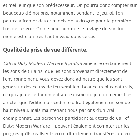
et meilleur que son prédécesseur. On pourra donc compter sur
beaucoup d’émotions, notamment pendant le jeu, où l’on
pourra affronter des criminels de la drogue pour la première
fois de la série. On ne peut nier que le réglage du son lui-
même est d’un très haut niveau dans ce cas.
Qualité de prise de vue différente.
Call of Duty Modern Warfare II gratuit
améliore certainement
les sons de tir ainsi que les sons provenant directement de
l’environnement. Vous devez donc admettre que les sons
généraux des coups de feu semblent beaucoup plus naturels,
ce qui ajoute certainement au réalisme du jeu lui-même. Il est
à noter que l’édition précédente offrait également un son de
haut niveau, mais maintenant nous parlons d’un vrai
championnat. Les personnes participant aux tests de Call of
Duty: Modern Warfare II peuvent également compter sur les
progrès qu’ils réalisent seront directement transférés au jeu