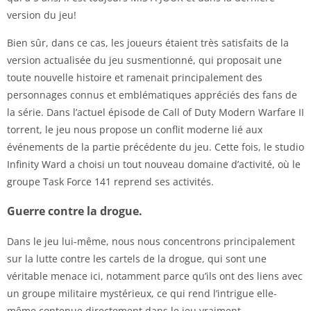
version du jeu!
Bien sûr, dans ce cas, les joueurs étaient très satisfaits de la
version actualisée du jeu susmentionné, qui proposait une
toute nouvelle histoire et ramenait principalement des
personnages connus et emblématiques appréciés des fans de
la série. Dans l’actuel épisode de Call of Duty Modern Warfare II
torrent, le jeu nous propose un conflit moderne lié aux
événements de la partie précédente du jeu. Cette fois, le studio
Infinity Ward a choisi un tout nouveau domaine d’activité, où le
groupe Task Force 141 reprend ses activités.
Guerre contre la drogue.
Dans le jeu lui-même, nous nous concentrons principalement
sur la lutte contre les cartels de la drogue, qui sont une
véritable menace ici, notamment parce qu’ils ont des liens avec
un groupe militaire mystérieux, ce qui rend l’intrigue elle-
même contenue directement dans le jeu vraiment