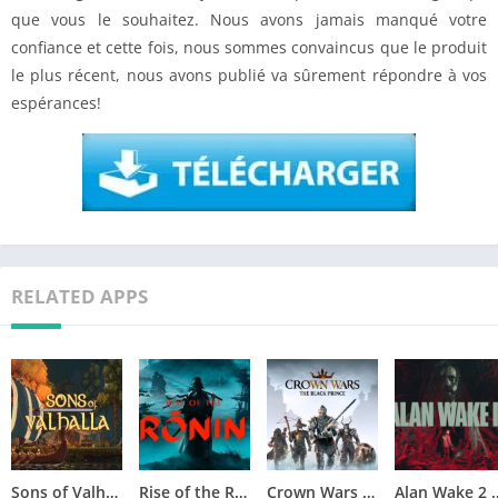
que vous le souhaitez. Nous avons jamais manqué votre
confiance et cette fois, nous sommes convaincus que le produit
le plus récent, nous avons publié va sûrement répondre à vos
espérances!
RELATED APPS
Sons of Valhalla Version Complète jeu pour PC
Rise of the Ronin Version Complète jeu pour PC
Crown Wars The Black Prince Version Complète jeu pour PC
Alan Wake 2 Téléchar